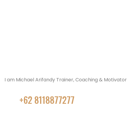
Michael-Arifandy S,CTM
I am Michael Arifandy Trainer, Coaching & Motivator
+62
+62 8118877277
michael.arifandy@gmail.com