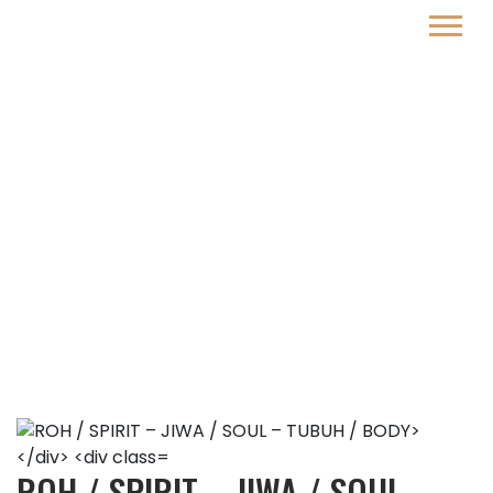
Michael-Arifandy S,CTM
ROH / SPIRIT – JIWA / SOUL
– TUBUH / BODY
ROH / SPIRIT – JIWA / SOUL –