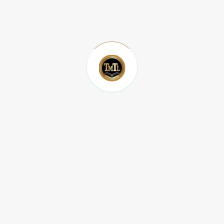
Mereka mengharapkan India dapat menyusul Cina,
mengingat populasinya yang tidak kalah besarnya.
Sayangnya, teknologi medis yang digunakan masih
belum secanggih yang diharapkan. Dari sisi positif, ini
sebenarnya juga merupakan kesempatan emas bagi
Olympus.
Akhir kata, Olympus sebagai bisnis sentenarian
yang telah berusia lebih dari 100 tahun merupakan
bukti adaptabilitas multi-faset yang bisa kita
jadikan benchmark. Buanglah apa yang tidak lagi
dapat diperbaiki, fokuslah pada yang
menghasilkan.
Beranikan juga mengubah cara kerja secara